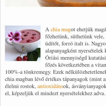
A
chia mag
ot ehetjük magáb
főzhetünk, süthetünk vele,
üdítőt, forró italt is. Nagy
alapanyagként nyersételek k
Óriási mennyiségű kutatási
főzés következtében a vit
100%-a tönkremegy. Ezek nélkülözhetetlene
chia magban lévő értékes tápanyagok (mint 
élelmi rostok,
antioxidáns
ok, ásványianyagok
el, képzeljük el mindezt nyersételekhez adv