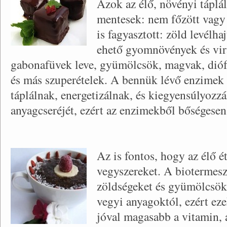
Azok az élő, növényi táplá
mentesek: nem főzött vagy 
is fagyasztott: zöld levélh
ehető gyomnövények és vi
gabonafüvek leve, gyümölcsök, magvak, diófél
és más szuperételek. A bennük lévő enzimek s
táplálnak, energetizálnak, és kiegyensúlyozz
anyagcseréjét, ezért az enzimekből bőségesen
Az is fontos, hogy az élő é
vegyszereket. A biotermesz
zöldségeket és gyümölcsök
vegyi anyagoktól, ezért ez
jóval magasabb a vitamin, 