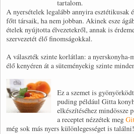
tartalom.
A nyersételek legalább annyira esztétikusak 
főtt társaik, ha nem jobban. Akinek esze ágá
ételek nyújtotta élvezetekről, annak is érdem
szervezetét élő finomságokkal.
A választék szinte korlátlan: a nyerskonyha-m
élő kenyéren át a süteményekig szinte minden 
Ez a szemet is gyönyörködt
puding például Gitta konyh
elkészítéséhez mindössze p
a receptet nézzétek meg
Gi
még sok más nyers különlegességet is találni