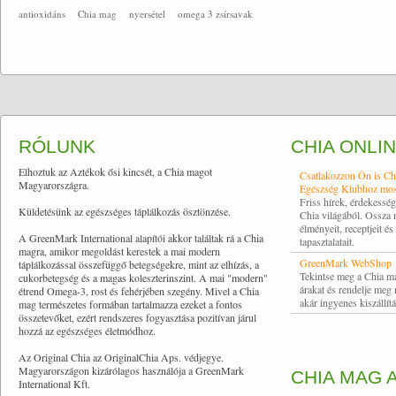
antioxidáns
Chia mag
nyersétel
omega 3 zsírsavak
RÓLUNK
CHIA ONLI
Elhoztuk az Aztékok ősi kincsét, a Chia magot
Csatlakozzon Ön is Ch
Magyarországra.
Egészség Klubhoz mos
Friss hírek, érdekessé
Küldetésünk az egészséges táplálkozás ösztönzése.
Chia világából. Ossza
élményeit, receptjeit és
A GreenMark International alapítói akkor találtak rá a Chia
tapasztalatait.
magra, amikor megoldást kerestek a mai modern
GreenMark WebShop
táplálkozással összefüggő betegségekre, mint az elhízás, a
Tekintse meg a Chia m
cukorbetegség és a magas koleszterinszint. A mai "modern"
árakat és rendelje meg
étrend Omega-3, rost és fehérjében szegény. Mivel a Chia
akár ingyenes kiszállítá
mag természetes formában tartalmazza ezeket a fontos
összetevőket, ezért rendszeres fogyasztása pozitívan járul
hozzá az egészséges életmódhoz.
Az Original Chia az OriginalChia Aps. védjegye.
Magyarországon kizárólagos használója a GreenMark
CHIA MAG 
International Kft.