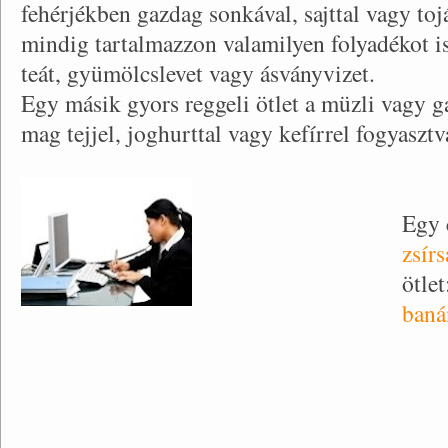
fehérjékben gazdag sonkával, sajttal vagy toj
mindig tartalmazzon valamilyen folyadékot is,
teát, gyümölcslevet vagy ásványvizet.
Egy másik gyors reggeli ötlet a müzli vagy 
mag tejjel, joghurttal vagy kefírrel fogyasztv
Egy 
zsír
ötlet
baná