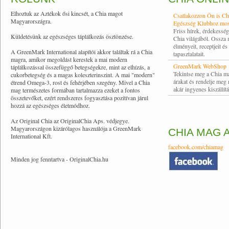
Elhoztuk az Aztékok ősi kincsét, a Chia magot
Csatlakozzon Ön is Ch
Magyarországra.
Egészség Klubhoz mos
Friss hírek, érdekessé
Küldetésünk az egészséges táplálkozás ösztönzése.
Chia világából. Ossza
élményeit, receptjeit és
A GreenMark International alapítói akkor találtak rá a Chia
tapasztalatait.
magra, amikor megoldást kerestek a mai modern
GreenMark WebShop
táplálkozással összefüggő betegségekre, mint az elhízás, a
Tekintse meg a Chia m
cukorbetegség és a magas koleszterinszint. A mai "modern"
árakat és rendelje meg
étrend Omega-3, rost és fehérjében szegény. Mivel a Chia
akár ingyenes kiszállítá
mag természetes formában tartalmazza ezeket a fontos
összetevőket, ezért rendszeres fogyasztása pozitívan járul
hozzá az egészséges életmódhoz.
Az Original Chia az OriginalChia Aps. védjegye.
Magyarországon kizárólagos használója a GreenMark
CHIA MAG 
International Kft.
facebook.com/chiamag
Minden jog fenntartva - OriginalChia.hu