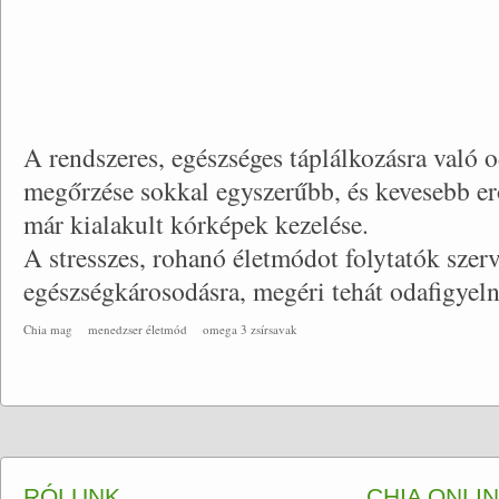
A rendszeres, egészséges táplálkozásra való o
megőrzése sokkal egyszerűbb, és kevesebb erőf
már kialakult kórképek kezelése.
A stresszes, rohanó életmódot folytatók szer
egészségkárosodásra, megéri tehát odafigyeln
Chia mag
menedzser életmód
omega 3 zsírsavak
RÓLUNK
CHIA ONLI