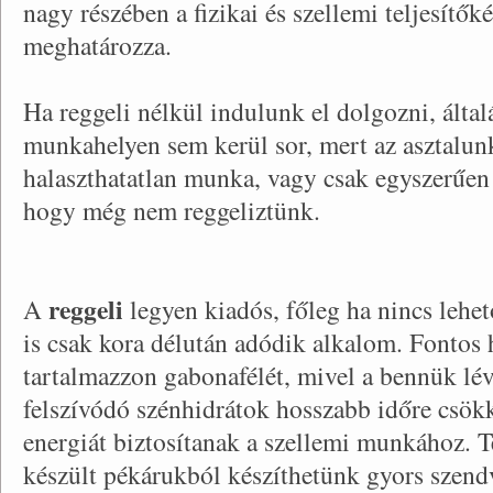
nagy részében a fizikai és szellemi teljesítők
meghatározza.
Ha reggeli nélkül indulunk el dolgozni, által
munkahelyen sem kerül sor, mert az asztalun
halaszthatatlan munka, vagy csak egyszerűen
hogy még nem reggeliztünk.
reggeli
A
legyen kiadós, főleg ha nincs lehet
is csak kora délután adódik alkalom. Fontos 
tartalmazzon gabonafélét, mivel a bennük lév
felszívódó szénhidrátok hosszabb időre csökk
energiát biztosítanak a szellemi munkához. Te
készült pékárukból készíthetünk gyors szendv