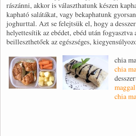
rászánni, akkor is választhatunk készen kaph
kapható salátákat, vagy bekaphatunk gyorsan e
joghurttal. Azt se felejtsük el, hogy a dessz
helyettesítik az ebédet, ebéd után fogyasztv
beilleszthetőek az egészséges, kiegyensúlyozo
chia ma
chia m
desszer
maggal
chia ma