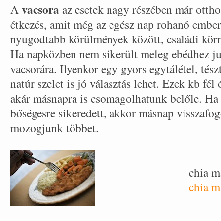
vacsora
A
az esetek nagy részében már otthon 
étkezés, amit még az egész nap rohanó ember
nyugodtabb körülmények között, családi körn
Ha napközben nem sikerült meleg ebédhez ju
vacsorára. Ilyenkor egy gyors egytálétel, tészt
natúr szelet is jó választás lehet. Ezek kb fél 
akár másnapra is csomagolhatunk belőle. Ha a
bőségesre sikeredett, akkor másnap visszafo
mozogjunk többet.
chia m
chia m