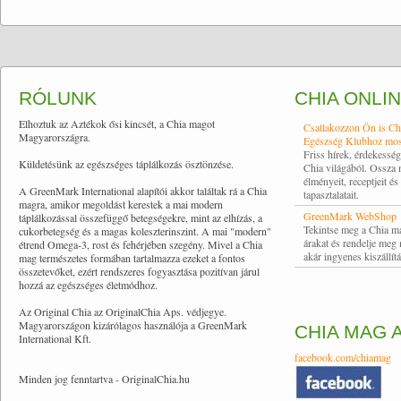
RÓLUNK
CHIA ONLI
Elhoztuk az Aztékok ősi kincsét, a Chia magot
Csatlakozzon Ön is Ch
Magyarországra.
Egészség Klubhoz mos
Friss hírek, érdekessé
Küldetésünk az egészséges táplálkozás ösztönzése.
Chia világából. Ossza
élményeit, receptjeit és
A GreenMark International alapítói akkor találtak rá a Chia
tapasztalatait.
magra, amikor megoldást kerestek a mai modern
GreenMark WebShop
táplálkozással összefüggő betegségekre, mint az elhízás, a
Tekintse meg a Chia m
cukorbetegség és a magas koleszterinszint. A mai "modern"
árakat és rendelje meg
étrend Omega-3, rost és fehérjében szegény. Mivel a Chia
akár ingyenes kiszállítá
mag természetes formában tartalmazza ezeket a fontos
összetevőket, ezért rendszeres fogyasztása pozitívan járul
hozzá az egészséges életmódhoz.
Az Original Chia az OriginalChia Aps. védjegye.
Magyarországon kizárólagos használója a GreenMark
CHIA MAG 
International Kft.
facebook.com/chiamag
Minden jog fenntartva - OriginalChia.hu