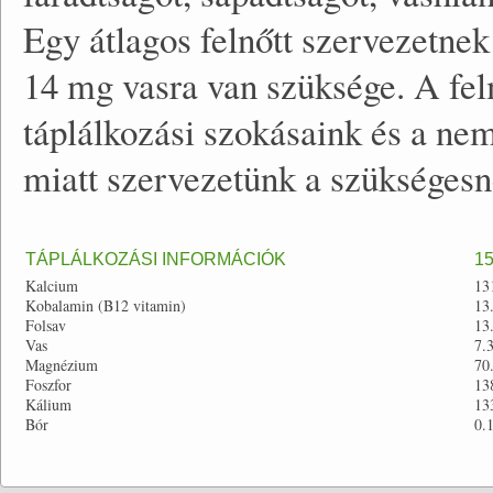
Egy átlagos felnőtt szervezetne
14 mg vasra van szüksége. A fe
táplálkozási szokásaink és a ne
miatt szervezetünk a szükségesn
TÁPLÁLKOZÁSI INFORMÁCIÓK
1
Kalcium
13
Kobalamin (B12 vitamin)
13
Folsav
13
Vas
7.
Magnézium
70
Foszfor
13
Kálium
13
Bór
0.