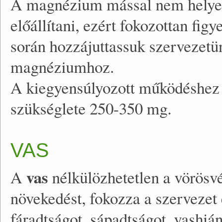
A magnézium mással nem helyett
előállítani, ezért fokozottan fig
során hozzájuttassuk szervezet
magnéziumhoz.
A kiegyensúlyozott működéshez 
szükséglete 250-350 mg.
VAS
vas
A
nélkülözhetetlen a vörösvé
növekedést, fokozza a szervezet 
fáradtságot, sápadtságot, vashi