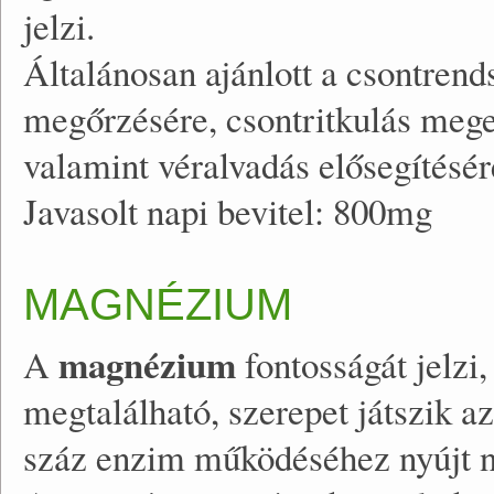
jelzi.
Általánosan ajánlott a csontren
megőrzésére, csontritkulás mege
valamint véralvadás elősegítésér
Javasolt napi bevitel: 800mg
MAGNÉZIUM
magnézium
A
fontosságát jelzi
megtalálható, szerepet játszik 
száz enzim működéséhez nyújt né