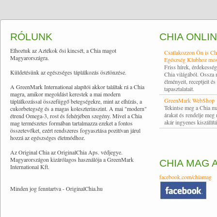
RÓLUNK
CHIA ONLI
Elhoztuk az Aztékok ősi kincsét, a Chia magot
Csatlakozzon Ön is Ch
Magyarországra.
Egészség Klubhoz mos
Friss hírek, érdekessé
Küldetésünk az egészséges táplálkozás ösztönzése.
Chia világából. Ossza
élményeit, receptjeit és
A GreenMark International alapítói akkor találtak rá a Chia
tapasztalatait.
magra, amikor megoldást kerestek a mai modern
GreenMark WebShop
táplálkozással összefüggő betegségekre, mint az elhízás, a
Tekintse meg a Chia m
cukorbetegség és a magas koleszterinszint. A mai "modern"
árakat és rendelje meg
étrend Omega-3, rost és fehérjében szegény. Mivel a Chia
akár ingyenes kiszállítá
mag természetes formában tartalmazza ezeket a fontos
összetevőket, ezért rendszeres fogyasztása pozitívan járul
hozzá az egészséges életmódhoz.
Az Original Chia az OriginalChia Aps. védjegye.
Magyarországon kizárólagos használója a GreenMark
CHIA MAG 
International Kft.
facebook.com/chiamag
Minden jog fenntartva - OriginalChia.hu