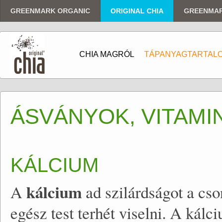
GREENMARK ORGANIC
ORIGINAL CHIA
GREENMA
CHIA MAGRÓL
TÁPANYAGTARTAL
ÁSVÁNYOK, VITAM
KÁLCIUM
kálcium
A
ad szilárdságot a cso
egész test terhét viselni. A kál