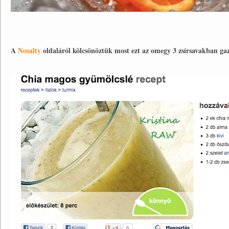
A
Nosalty
oldaláról kölcsönöztük most ezt az omegy 3 zsírsavakban gazd