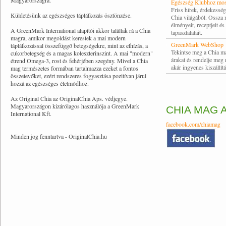
Magyarországra.
Egészség Klubhoz mos
Friss hírek, érdekessé
Küldetésünk az egészséges táplálkozás ösztönzése.
Chia világából. Ossza
élményeit, receptjeit és
A GreenMark International alapítói akkor találtak rá a Chia
tapasztalatait.
magra, amikor megoldást kerestek a mai modern
GreenMark WebShop
táplálkozással összefüggő betegségekre, mint az elhízás, a
Tekintse meg a Chia m
cukorbetegség és a magas koleszterinszint. A mai "modern"
árakat és rendelje meg
étrend Omega-3, rost és fehérjében szegény. Mivel a Chia
akár ingyenes kiszállítá
mag természetes formában tartalmazza ezeket a fontos
összetevőket, ezért rendszeres fogyasztása pozitívan járul
hozzá az egészséges életmódhoz.
Az Original Chia az OriginalChia Aps. védjegye.
Magyarországon kizárólagos használója a GreenMark
CHIA MAG 
International Kft.
facebook.com/chiamag
Minden jog fenntartva - OriginalChia.hu