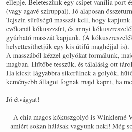
ellepje. Beleteszünk egy csipet vanília port 
(vagy agavé sziruppal). Jó alaposan összetur
Tejszín sűrűségű masszát kell, hogy kapjunk.
evőkanál kókuszzsírt, és annyi kókuszreszelé
gyúrható masszát kapjunk. (A kókuszreszelék
helyettesíthetjük egy kis útifű maghéjjal is).
A masszából kézzel golyókat formálunk, ma
magban. Hűtőbe tesszük, és tálalásig ott táro
Ha kicsit lágyabbra sikerülnek a golyók, hűt
keményebb állagot fognak majd kapni, ha m
Jó étvágyat!
A chia magos kókuszgolyó is Winklerné V
amiért sokan hálásak vagyunk neki! Még s