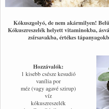
Kókuszgolyó, de nem akármilyen! Belü
Kókuszreszelék helyett vitaminokba, ás
zsírsavakba, értékes tápanyagok
Hozzávalók:
1 kisebb csésze kesudió
vanília por
méz (vagy agavé szirup)
víz
kókuszreszelék