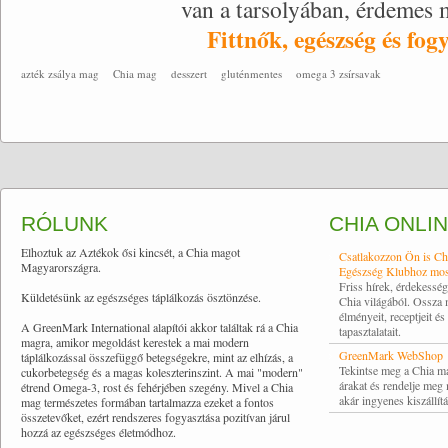
van a tarsolyában, érdemes 
Fittnők, egészség és fo
azték zsálya mag
Chia mag
desszert
gluténmentes
omega 3 zsírsavak
RÓLUNK
CHIA ONLI
Elhoztuk az Aztékok ősi kincsét, a Chia magot
Csatlakozzon Ön is Ch
Magyarországra.
Egészség Klubhoz mos
Friss hírek, érdekessé
Küldetésünk az egészséges táplálkozás ösztönzése.
Chia világából. Ossza
élményeit, receptjeit és
A GreenMark International alapítói akkor találtak rá a Chia
tapasztalatait.
magra, amikor megoldást kerestek a mai modern
GreenMark WebShop
táplálkozással összefüggő betegségekre, mint az elhízás, a
Tekintse meg a Chia m
cukorbetegség és a magas koleszterinszint. A mai "modern"
árakat és rendelje meg
étrend Omega-3, rost és fehérjében szegény. Mivel a Chia
akár ingyenes kiszállítá
mag természetes formában tartalmazza ezeket a fontos
összetevőket, ezért rendszeres fogyasztása pozitívan járul
hozzá az egészséges életmódhoz.