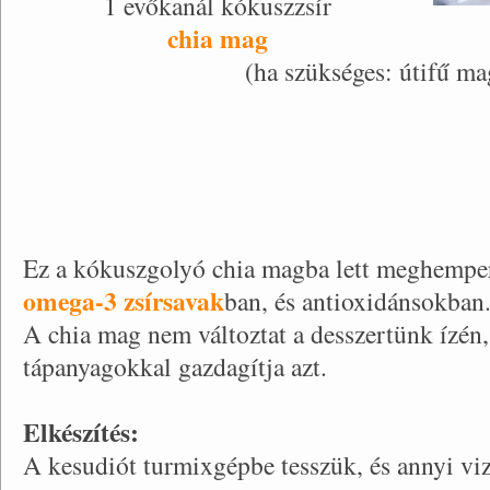
1 evőkanál kókuszzsír
chia mag
(ha szükséges: útifű ma
Ez a kókuszgolyó chia magba lett meghempe
omega-3 zsírsavak
ban, és antioxidánsokban
A chia mag nem változtat a desszertünk ízén,
tápanyagokkal gazdagítja azt.
Elkészítés:
A kesudiót turmixgépbe tesszük, és annyi vi