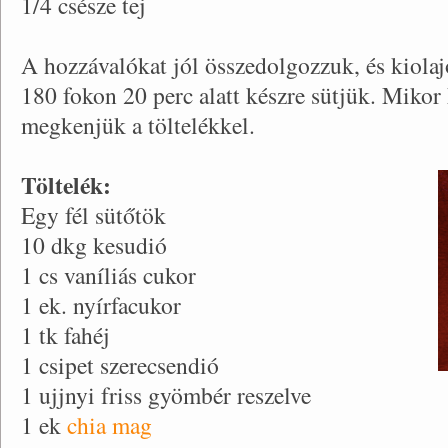
1/4 csésze tej
A hozzávalókat jól összedolgozzuk, és kiolajo
180 fokon 20 perc alatt készre sütjük. Mikor 
megkenjük a töltelékkel.
Töltelék:
Egy fél sütőtök
10 dkg kesudió
1 cs vaníliás cukor
1 ek. nyírfacukor
1 tk fahéj
1 csipet szerecsendió
1 ujjnyi friss gyömbér reszelve
1 ek
chia mag