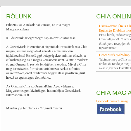
RÓLUNK
CHIA ONLI
Elhoztuk az Aztékok ősi kincsét, a Chia magot
Csatlakozzon Ön is Ch
Magyarországra.
Egészség Klubhoz mos
Friss hírek, érdekessé
Küldetésünk az egészséges táplálkozás ösztönzése.
Chia világából. Ossza
élményeit, receptjeit és
A GreenMark International alapítói akkor találtak rá a Chia
tapasztalatait.
magra, amikor megoldást kerestek a mai modern
GreenMark WebShop
táplálkozással összefüggő betegségekre, mint az elhízás, a
Tekintse meg a Chia m
cukorbetegség és a magas koleszterinszint. A mai "modern"
árakat és rendelje meg
étrend Omega-3, rost és fehérjében szegény. Mivel a Chia
akár ingyenes kiszállítá
mag természetes formában tartalmazza ezeket a fontos
összetevőket, ezért rendszeres fogyasztása pozitívan járul
hozzá az egészséges életmódhoz.
Az Original Chia az OriginalChia Aps. védjegye.
Magyarországon kizárólagos használója a GreenMark
CHIA MAG 
International Kft.
facebook.com/chiamag
Minden jog fenntartva - OriginalChia.hu