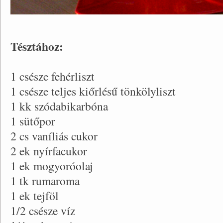
Tésztához:
1 csésze fehérliszt
1 csésze teljes kiőrlésű tönkölyliszt
1 kk szódabikarbóna
1 sütőpor
2 cs vaníliás cukor
2 ek nyírfacukor
1 ek mogyoróolaj
1 tk rumaroma
1 ek tejföl
1/2 csésze víz