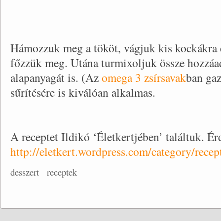
Hámozzuk meg a tököt, vágjuk kis kockákra 
főzzük meg. Utána turmixoljuk össze hozzáad
alapanyagát is. (Az
omega 3 zsírsavak
ban gaz
sűrítésére is kiválóan alkalmas.
A receptet Ildikó ‘Életkertjében’ találtuk. É
http://eletkert.wordpress.com/category/recep
desszert
receptek