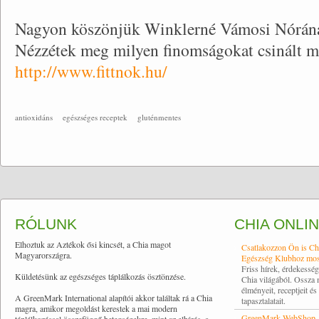
Nagyon köszönjük Winklerné Vámosi Nórának
Nézzétek meg milyen finomságokat csinált 
http://www.fittnok.hu/
antioxidáns
egészséges receptek
gluténmentes
RÓLUNK
CHIA ONLI
Elhoztuk az Aztékok ősi kincsét, a Chia magot
Csatlakozzon Ön is Ch
Magyarországra.
Egészség Klubhoz mos
Friss hírek, érdekessé
Küldetésünk az egészséges táplálkozás ösztönzése.
Chia világából. Ossza
élményeit, receptjeit és
A GreenMark International alapítói akkor találtak rá a Chia
tapasztalatait.
magra, amikor megoldást kerestek a mai modern
GreenMark WebShop