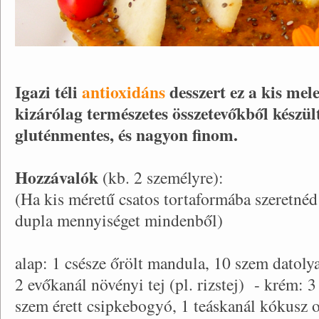
Igazi téli
antioxidáns
desszert ez a kis mel
kizárólag természetes összetevőkből készült.
gluténmentes, és nagyon finom.
Hozzávalók
(kb. 2 személyre):
(Ha kis méretű csatos tortaformába szeretnéd
dupla mennyiséget mindenből)
alap: 1 csésze őrölt mandula, 10 szem datolya
2 evőkanál növényi tej (pl. rizstej) - krém: 3
szem érett csipkebogyó, 1 teáskanál kókusz o