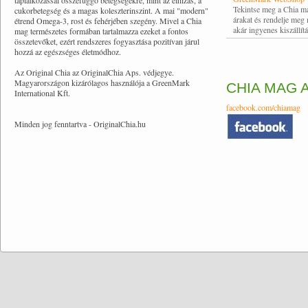
táplálkozással összefüggő betegségekre, mint az elhízás, a
Tekintse meg a Chia m
cukorbetegség és a magas koleszterinszint. A mai "modern"
árakat és rendelje meg
étrend Omega-3, rost és fehérjében szegény. Mivel a Chia
akár ingyenes kiszállítá
mag természetes formában tartalmazza ezeket a fontos
összetevőket, ezért rendszeres fogyasztása pozitívan járul
hozzá az egészséges életmódhoz.
Az Original Chia az OriginalChia Aps. védjegye.
Magyarországon kizárólagos használója a GreenMark
CHIA MAG 
International Kft.
facebook.com/chiamag
Minden jog fenntartva - OriginalChia.hu