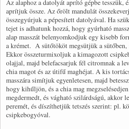
Az alaphoz a datolyát aprító gépbe tesszük, 
aprítjuk össze. Az őrölt mandulát összekever
összegyúrjuk a pépesített datolyával. Ha szü
tejet is adhatunk hozzá, hogy gyúrható massz
alap masszát belenyomkodjuk egy kisebb for
a krémet. A sütőtököt megsütjük a sütőben, 
Ekkor összeturmixoljuk a kimagozott csipke
olajjal, majd belefacsarjuk fél citromnak a le
chia magot és az útifű maghéjat. A kis tortá
masszára simítjuk egyenletesen, majd betessz
hogy kihűljön, és a chia mag megzselésedje
megdermedt, és vágható szilárdságú, akkor le
peremét, és díszíthetjük tetszés szerint: pl. k
csipkebogyóval.