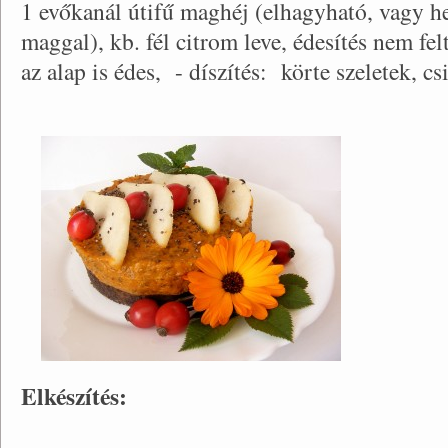
1 evőkanál útifű maghéj (elhagyható, vagy he
maggal), kb. fél citrom leve, édesítés nem fel
az alap is édes, - díszítés: körte szeletek, 
Elkészítés: