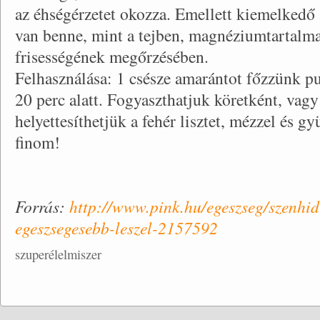
az éhségérzetet okozza. Emellett kiemelkedő
van benne, mint a tejben, magnéziumtartalma
frisességének megőrzésében.
Felhasználása: 1 csésze amarántot főzzünk p
20 perc alatt. Fogyaszthatjuk köretként, vagy 
helyettesíthetjük a fehér lisztet, mézzel és g
finom!
Forrás:
http://www.pink.hu/egeszseg/szenhid
egeszsegesebb-leszel-2157592
szuperélelmiszer