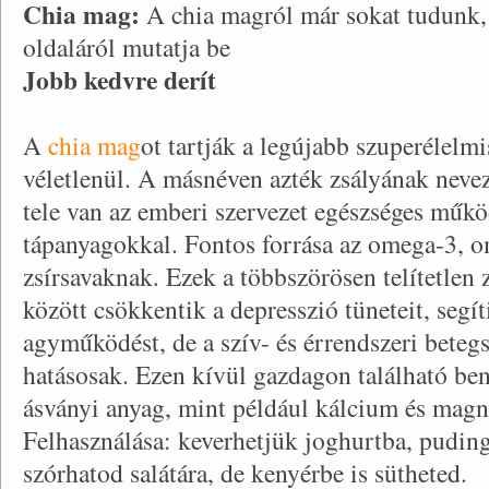
Chia mag:
A chia magról már sokat tudunk, 
oldaláról mutatja be
Jobb kedvre derít
A
chia mag
ot tartják a legújabb szuperélelm
véletlenül. A másnéven azték zsályának neve
tele van az emberi szervezet egészséges műk
tápanyagokkal. Fontos forrása az omega-3, 
zsírsavaknak. Ezek a többszörösen telítetlen 
között csökkentik a depresszió tüneteit, segí
agyműködést, de a szív- és érrendszeri beteg
hatásosak. Ezen kívül gazdagon található b
ásványi anyag, mint például kálcium és mag
Felhasználása: keverhetjük joghurtba, pudin
szórhatod salátára, de kenyérbe is sütheted.