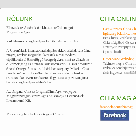
RÓLUNK
CHIA ONLI
Elhoztuk az Aztékok ősi kincsét, a Chia magot
Csatlakozzon Ön is Ch
Magyarországra.
Egészség Klubhoz mos
Friss hírek, érdekessé
Küldetésünk az egészséges táplálkozás ösztönzése.
Chia világából. Ossza
élményeit, receptjeit és
A GreenMark International alapítói akkor találtak rá a Chia
tapasztalatait.
magra, amikor megoldást kerestek a mai modern
GreenMark WebShop
táplálkozással összefüggő betegségekre, mint az elhízás, a
Tekintse meg a Chia m
cukorbetegség és a magas koleszterinszint. A mai "modern"
árakat és rendelje meg
étrend Omega-3, rost és fehérjében szegény. Mivel a Chia
akár ingyenes kiszállítá
mag természetes formában tartalmazza ezeket a fontos
összetevőket, ezért rendszeres fogyasztása pozitívan járul
hozzá az egészséges életmódhoz.
Az Original Chia az OriginalChia Aps. védjegye.
Magyarországon kizárólagos használója a GreenMark
CHIA MAG 
International Kft.
facebook.com/chiamag
Minden jog fenntartva - OriginalChia.hu