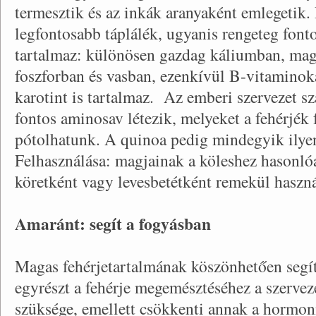
termesztik és az inkák aranyaként emlegetik
legfontosabb táplálék, ugyanis rengeteg fon
tartalmaz: különösen gazdag káliumban, ma
foszforban és vasban, ezenkívül B-vitaminokat
karotint is tartalmaz. Az emberi szervezet s
fontos aminosav létezik, melyeket a fehérjék 
pótolhatunk. A quinoa pedig mindegyik ilyen
Felhasználása: magjainak a köleshez hasonló
köretként vagy levesbetétként remekül haszná
Amaránt: segít a fogyásban
Magas fehérjetartalmának köszönhetően segít
egyrészt a fehérje megemésztéséhez a szervez
szüksége, emellett csökkenti annak a hormon