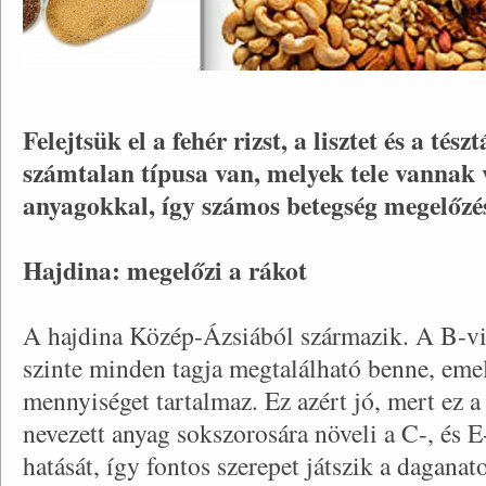
Felejtsük el a fehér rizst, a lisztet és a té
számtalan típusa van, melyek tele vannak
anyagokkal, így számos betegség megelőzés
Hajdina: megelőzi a rákot
A hajdina Közép-Ázsiából származik. A B-v
szinte minden tagja megtalálható benne, emell
mennyiséget tartalmaz. Ez azért jó, mert ez 
nevezett anyag sokszorosára növeli a C-, és E
hatását, így fontos szerepet játszik a dagana