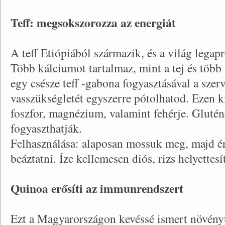
Teff: megsokszorozza az energiát
A teff Etiópiából származik, és a világ lega
Több kálciumot tartalmaz, mint a tej és több 
egy csésze teff -gabona fogyasztásával a szer
vasszükségletét egyszerre pótolhatod. Ezen k
foszfor, magnézium, valamint fehérje. Glutén
fogyaszthatják.
Felhasználása: alaposan mossuk meg, majd é
beáztatni. Íze kellemesen diós, rizs helyettes
Quinoa erősíti az immunrendszert
Ezt a Magyarországon kevéssé ismert növény