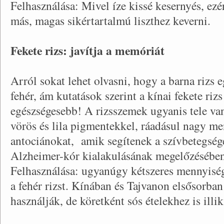
Felhasználása: Mivel íze kissé kesernyés, ezé
más, magas sikértartalmú liszthez keverni.
Fekete rizs: javítja a memóriát
Arról sokat lehet olvasni, hogy a barna rizs 
fehér, ám kutatások szerint a kínai fekete riz
egészségesebb! A rizsszemek ugyanis tele va
vörös és lila pigmentekkel, ráadásul nagy m
antociánokat, amik segítenek a szívbetegségek
Alzheimer-kór kialakulásának megelőzésében
Felhasználása: ugyanúgy kétszeres mennyiség
a fehér rizst. Kínában és Tajvanon elsősorban
használják, de köretként sós ételekhez is illik