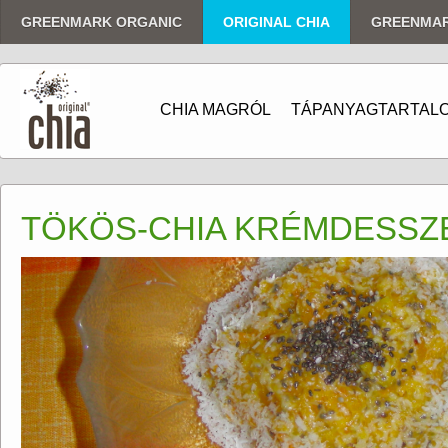
GREENMARK ORGANIC
ORIGINAL CHIA
GREENMA
CHIA MAGRÓL
TÁPANYAGTARTAL
TÖKÖS-CHIA KRÉMDESSZ