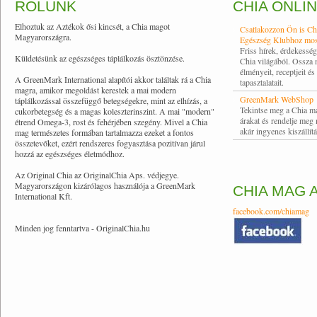
RÓLUNK
CHIA ONLI
Elhoztuk az Aztékok ősi kincsét, a Chia magot
Csatlakozzon Ön is Ch
Magyarországra.
Egészség Klubhoz mos
Friss hírek, érdekessé
Küldetésünk az egészséges táplálkozás ösztönzése.
Chia világából. Ossza
élményeit, receptjeit és
A GreenMark International alapítói akkor találtak rá a Chia
tapasztalatait.
magra, amikor megoldást kerestek a mai modern
GreenMark WebShop
táplálkozással összefüggő betegségekre, mint az elhízás, a
Tekintse meg a Chia m
cukorbetegség és a magas koleszterinszint. A mai "modern"
árakat és rendelje meg
étrend Omega-3, rost és fehérjében szegény. Mivel a Chia
akár ingyenes kiszállítá
mag természetes formában tartalmazza ezeket a fontos
összetevőket, ezért rendszeres fogyasztása pozitívan járul
hozzá az egészséges életmódhoz.
Az Original Chia az OriginalChia Aps. védjegye.
Magyarországon kizárólagos használója a GreenMark
CHIA MAG 
International Kft.
facebook.com/chiamag
Minden jog fenntartva - OriginalChia.hu