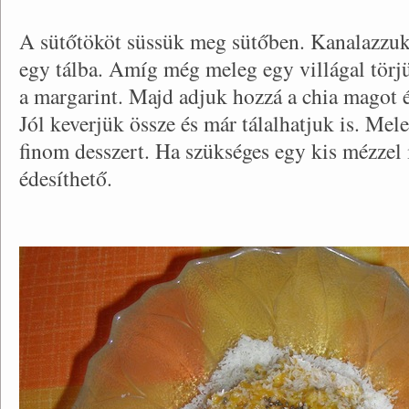
A sütőtököt süssük meg sütőben. Kanalazzuk 
egy tálba. Amíg még meleg egy villágal törj
a margarint. Majd adjuk hozzá a chia magot é
Jól keverjük össze és már tálalhatjuk is. Mel
finom desszert. Ha szükséges egy kis mézzel i
édesíthető.