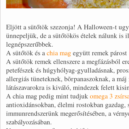
Eljött a sütőtök szezonja! A Halloween-t u
ünnepeljük, de a sütőtökös ételek nálunk is i
legnépszerűbbek.
A sütőtök és a
chia mag
együtt remek párost 
A sütőtök remek ellenszere a megfázásból e
petefészek és húgyhólyag-gyulladásnak, pro
allergiás tüneteknek, bõrpanaszoknak, a máj
látászavarokra is kiváló, mindezek felett kisi
A chia mag pedig mint tudjuk
omega 3 zsírs
antioxidánsokban, élelmi rostokban gazdag, s
immunrendszerünk megerősítésében, a vérnyo
szabályozásában.