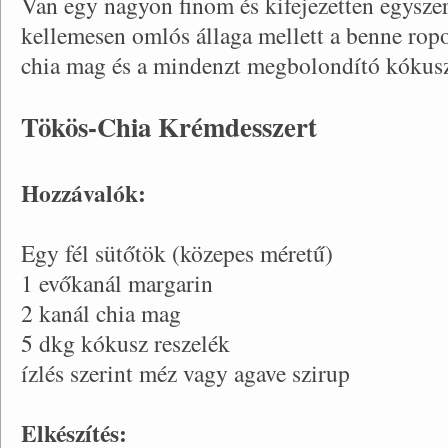
Van egy nagyon finom és kifejezetten egyszer
kellemesen omlós állaga mellett a benne ro
chia mag és a mindenzt megbolondító kókusz
Tökös-Chia Krémdesszert
Hozzávalók:
Egy fél sütőtök (közepes méretű)
1 evőkanál margarin
2 kanál chia mag
5 dkg kókusz reszelék
ízlés szerint méz vagy agave szirup
Elkészítés: