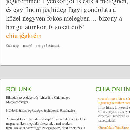
jégkrémmel! Ilyenkor jól is esik a melegben,
és egy finom jéghideg fagyi gondolata a
közel negyven fokos melegben… bizony a
hangulatunkon is sokat dob!
chia jégkrém
Chia mag
frissítő
omega 3 zsírsavak
RÓLUNK
CHIA ONLI
Elhoztuk az Aztékok ősi kincsét, a Chia magot
Csatlakozzon Ön is Ch
Magyarországra.
Egészség Klubhoz mos
Friss hírek, érdekessé
Küldetésünk az egészséges táplálkozás ösztönzése.
Chia világából. Ossza
élményeit, receptjeit és
A GreenMark International alapítói akkor találtak rá a Chia
tapasztalatait.
magra, amikor megoldást kerestek a mai modern
GreenMark WebShop
táplálkozással összefüggő betegségekre, mint az elhízás, a