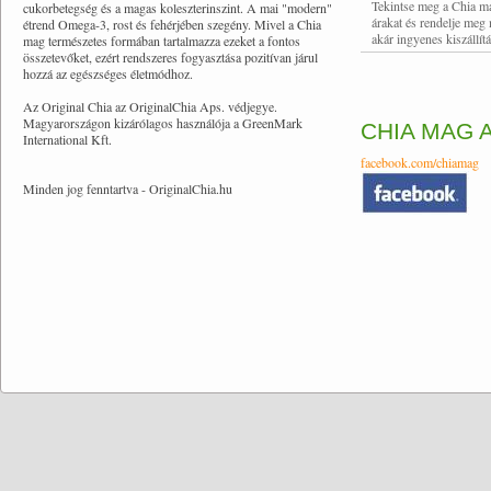
Tekintse meg a Chia m
cukorbetegség és a magas koleszterinszint. A mai "modern"
árakat és rendelje meg
étrend Omega-3, rost és fehérjében szegény. Mivel a Chia
akár ingyenes kiszállítá
mag természetes formában tartalmazza ezeket a fontos
összetevőket, ezért rendszeres fogyasztása pozitívan járul
hozzá az egészséges életmódhoz.
Az Original Chia az OriginalChia Aps. védjegye.
Magyarországon kizárólagos használója a GreenMark
CHIA MAG 
International Kft.
facebook.com/chiamag
Minden jog fenntartva - OriginalChia.hu